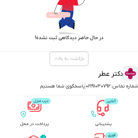
حجم 80 میل
جنسیت زنانه و مردانه
رایحه ملایم، تلخ و شیرین
در حال حاضر دیدگاهی ثبت نشده!
مشابه عطر تام فورد فاکینگ فابولوس
فصل تمام فصول
بازگشت به بالا
کشور سازنده امارات
دکتر عطر
شماره تماس:
02191030792
پاسخگوی شما هستیم
پشتیبانی
پرداخت در محل