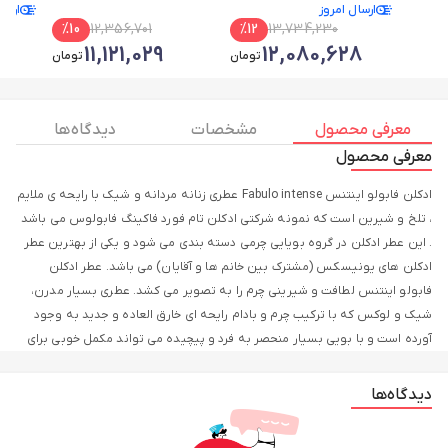
ارسال امروز
ارسا
%
10
12,356,701
%
12
13,734,230
0
11,121,029
12,080,628
تومان
تومان
معرفی محصول
مشخصات
دیدگاه ها
معرفی محصول
ادکلن فابولو اینتنس Fabulo intense عطری زنانه مردانه و شیک با رایحه ی ملایم
، تلخ و شیرین است که نمونه شرکتی ادکلن تام فورد فاکینگ فابولوس می باشد
. این عطر ادکلن در گروه بویایی چرمی دسته بندی می شود و یکی از بهترین عطر
ادکلن های یونیسکس (مشترک بین خانم ها و آقایان) می باشد. عطر ادکلن
فابولو اینتنس لطافت و شیرینی چرم را به تصویر می کشد. عطری بسیار مدرن،
شیک و لوکس که با ترکیب چرم و بادام رایحه ای خارق العاده و جدید به وجود
آورده است و با بویی بسیار منحصر به فرد و پیچیده می تواند مکمل خوبی برای
آقایان مدرن و شیک پوش باشد. دکتر عطر بزرگترین وارد کننده عطر ادکلن های
الحمبرا در ایران می باشد و محصولات این برند را با ضمانت اصالت و کیفیت با
دیدگاه‌ها
مناسب ترین قیمت به صورت تک و عمده عرضه می کند.
برند الحمبرا