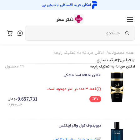
امکان خرید اقساطی با
دیجی پی
دکتر عطر
/
همه محصولات
ادکلن مردانه به تفکیک رایحه
فیلتر
مرتب سازی
ادکلن مردانه به تفکیک رایحه
۴۹
محصول
ادکلن لطافه اسد مشکی
فقط ۳ عدد در انبار موجود است.
در سبد خرید بیش از ۳۰ نفر.
9,657,731
47
%
فقط ۳ عدد در انبار موجود است.
تومان
18,326,003
دیویدوف کول واتر اینتنس
در سبد خرید بیش از ۴۰ نفر.