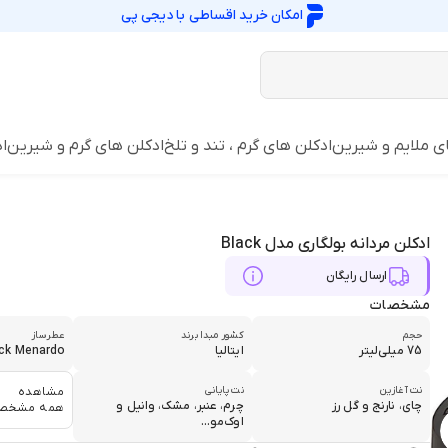
امکان خرید اقساطی با
دیجی پی
ی ملایم و شیرین
ادکلن های گرم ، تند و تلخ
ادکلن های گرم و شیرین
ا
ادکلن مردانه بولگاری مدل Black
ارسال رایگان
مشخصات
حجم
کشور مبدا برند
عطرساز
75 میلی‌لیتر
ایتالیا
ck Menardo
نت آغازین
نت پایانی
مشاهده
چای، نارنج و گل رز
چرم، عنبر، مشک، وانیل و
همه مشخص
اوک‌مو...