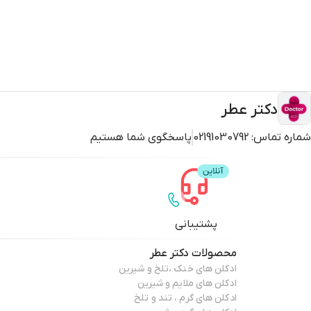
1. **رایحه خاص و جذاب:** ترکیب
رایحه‌های تلخ و چرمی
، حس اعتماد ب
2. **طراحی منحصر به فرد:** بطری این عطر با طراحی خاص، بنابراین توجه هر کسی را به خود جلب می‌کند.
3. **مناسب برای فصول سرد:** بنابراین این عطر برای استفاده در فصول سرد و موقعیت‌های رسمی و خاص ایده‌آل است.
4. **ماندگاری و پخش بوی مناسب:** این عطر با ماندگاری بالا و پخش بوی مناسب، در نتیجه انتخابی عالی برای آقایان است.
دکتر عطر
شماره تماس:
02191030792
پاسخگوی شما هستیم
در نتیجه نظرات مثبت مشتریان دکتر عطر
- **امیر از تهران:** "رایحه‌ای بسیار جذاب و ماندگار که همیشه مورد تح
- **حسین از مشهد:** "طراحی بطری بسیار خاص است و رایحه‌ای دارد که
- **علی از شیراز:** "ماندگاری بالا و پخش بوی مناسب این عطر، در نتیج
پشتیبانی
محصولات
دکتر عطر
بنابراین با ادکلن مردانه
بولگاری
مدل Black، تجربه‌ای منحصر به فرد از رایحه چرمی و تلخ همراه با طراحی شیشه مدرن و لوکس را به دست آورید؛
ادکلن های خنک ،تلخ و شیرین
در نتیجه این عطر، انتخابی ایده‌آل برای آقایانی است که به دنبال اصالت
ادکلن های ملایم و شیرین
ادکلن های گرم ، تند و تلخ
بنابراین همین حالا از فروشگاه دکتر عطر با ضمانت اصالت کالا خرید کنید