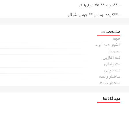
- **حجم:** 75 میلی‌لیتر
- **گروه بویایی:** چوبی-شرقی
- **طبع:** تلخ
مشخصات
حجم
نت‌های بویایی ادکلن مردانه بولگاری مدل Black
کشور مبدا برند
عطرساز
- **نت آغازین:** ترنج، رز، چای
نت آغازین
نت پایانی
- **نت میانی:** یاس، چوب صندل سفید، سدر
نت میانی
- **نت پایانی:** وانیل، خزه درخت بلوط، چرم، مشک، کهربا
ساختار رایحه
ساختار نت‌ها
علاوه بر این طراحی شیشه
ادکلن مردانه بولگاری مدل Black
دیدگاه‌ها
علاوه بر این بطری این عطر با طراحی خاص و منحصر به فرد، یادآور لاست
مشاهده است که جلوه‌ای لوکس به محصول می‌بخشد.
در نتیجه چرا باید بخریم؟