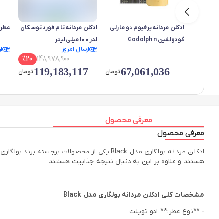
ادکلن مردانه پرفیوم دو مارلی
ادکلن مردانه تام فورد توسکان
عطر 
گودولفین Godolphin
لدر 100 میلی لیتر
ارسال امروز
ا
%
20
148,978,900
119,183,117
67,061,036
تومان
تومان
معرفی محصول
معرفی محصول
هستند و علاوه بر این به دنبال نتیجه جذابیت هستند
مشخصات کلی ادکلن مردانه بولگاری مدل Black
- **نوع عطر:** ادو تویلت