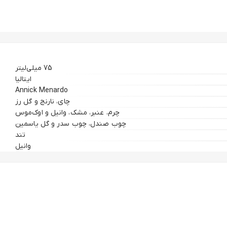
75 میلی‌لیتر
ایتالیا
Annick Menardo
چای، نارنج و گل رز
چرم، عنبر، مشک، وانیل و اوک‌موس
چوب صندل، چوب سدر و گل یاسمین
تند
وانیل
رنیته را القا می‌کند. مایع طلایی‌رنگ درون بطری از بالا قابل