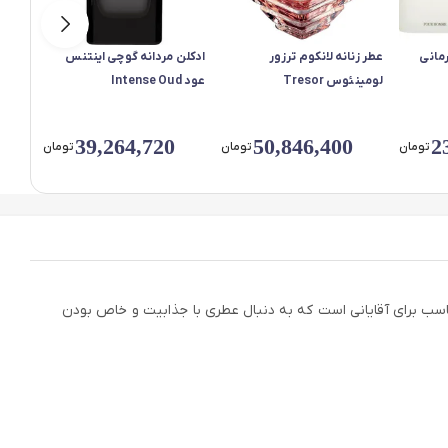
رمانی
عطر زنانه لانکوم ترزور
ادکلن مردانه گوچی اینتنس
عطر زن
لومینئوس Tresor
عود Intense Oud
رسیستیبل ible
Lumineuse
39,264,720
50,846,400
2
تومان
تومان
تومان
ازار عرضه شد. این عطر با رایحه‌ای تلخ و چرمی، مناسب برای آقایانی است که به دنبال عطری با جذابیت و خاص بودن