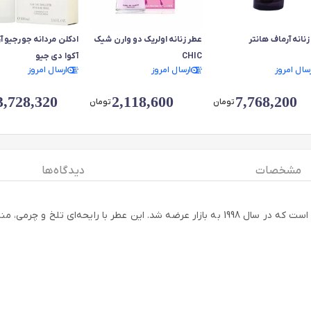
زنانه آرماف هانتر
عطر زنانه اولریک دو وارن شیک
ادکلن‌ مردانه جورجیو آ
CHIC
آکوا دی جیو
رسال امروز
ارسال امروز
ارسال امروز
3,728,320
2,118,600
7,768,200
تومان
تومان
مشخصات
دیدگاه ها
ادکلن مردانه بولگاری مدل Black یکی از محصولات برجسته برند بولگاری است که در سال 1998 به ب