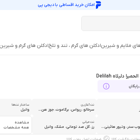
امکان خرید اقساطی با
دیجی پی
ای ملایم و شیرین
ادکلن های گرم ، تند و تلخ
ادکلن های گرم و شیرین
مبرا دلیلاه Delilah
رایگان
نت آغازین
ساختار نت‌ها
سرخالو، ریواس، برگاموت، جوز هن...
وانیل
نت میانی
مشاهده
ب سدر، وتیور هائیتی...
رز، گل صد تومانی، مشک، وانیل
همه مشخصات
ضمانت اصل بودن کالا