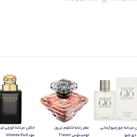
‌ مردانه جورجیو آرمانی
عطر زنانه لانکوم ترزور
ادکلن مردانه گوچی ای
 دی جیو
لومینئوس Tresor
عود Intense Oud