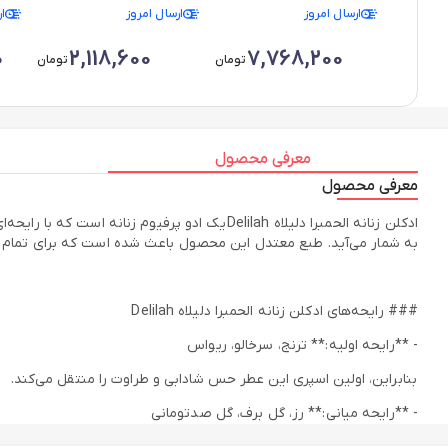
ارسال امروز
ارسال امروز
ا
0
2,118,600
7,768,200
تومان
تومان
معرفی محصول
معرفی محصول
به شمار می‌آید. طبع معتدل این محصول باعث شده است که برای تمام فصو
### رایحه‌های ادکلن زنانه الحمبرا دلیلاه Delilah
- **رایحه اولیه:** ترنج، سرخالو، ریواس
بنابراین، اولین اسپری این عطر حس شادابی و طراوت را منتقل می‌کند.
- **رایحه میانی:** رز، گل برف، گل صدتومانی
در نتیجه، رایحه‌ای گلی و لطیف در طول روز شما را همراهی می‌کند.