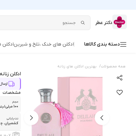
دکتر عطر
دسته بندی کالاها
ادکلن های خنک ،تلخ و شیرین
ادکلن ه
/
همه محصولات
بهترین ادکلن های زنانه
ادکلن زنانه الح
ارسال 
مشخصات
حجم
100 میلی‌لیتر
نت پایانی
کشمیران، چو
۷ روز ضمانت بازگشت کالا