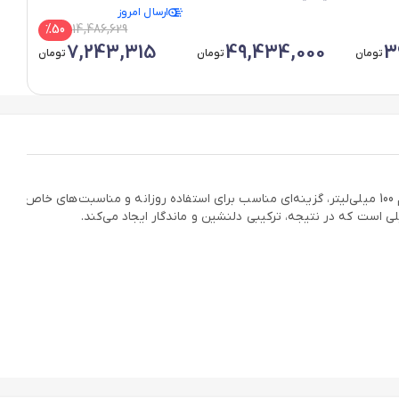
ارسال امروز
Gold
%
50
14,486,629
7,243,315
49,434,000
3
تومان
تومان
تومان
ادکلن زنانه الحمبرا دلیلاه Delilah یک ادو پرفیوم زنانه است که با رایحه‌ای ملایم و گلی، حس لطافت و زنانگی را به شما هدیه می‌دهد. این عطر با حجم 100 میلی‌لیتر، گزینه‌ای مناسب برای استفاده روزانه و مناسبت‌های خاص
 است که در نتیجه، ترکیبی دلنشین و ماندگار ایجاد می‌کند.