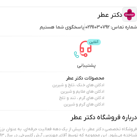
با اسپری کردن این عطر، ابتدا رایحه‌های مرکباتی و گلی حس شادابی را 
دکتر عطر
شماره تماس:
02191030792
پاسخگوی شما هستیم
### نظرات مثبت و منفی مشتریان
- **مثبت:** رایحه ملایم و دلنشین، ماندگاری خوب، طراحی شیک
بنابراین، بسیاری از مشتریان از خرید خود رضایت داشته‌اند.
- **منفی:** ممکن است برای برخی افراد رایحه کمی ساده باشد. در نتیجه
پشتیبانی
محصولات
دکتر عطر
ادکلن های خنک ،تلخ و شیرین
ادکلن های ملایم و شیرین
ادکلن های گرم ، تند و تلخ
ادکلن های گرم و شیرین
درباره فروشگاه
دکتر عطر
فروشگاه تخصصی دکتر عطر، با بیش از یک دهه فعالیت حرفه‌ای، به عنوان بزرگ