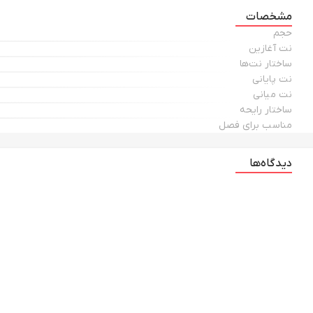
مشخصات
- **رایحه پایه:** وانیل، مشک، کشمران
حجم
بنابراین، این ترکیب رایحه‌ای گرم و ماندگار ایجاد می‌کند که حس آرامش ر
نت آغازین
ساختار نت‌ها
نت پایانی
نت میانی
### چرا ادکلن زنانه الحمبرا دلیلاه Delilah بخریم؟
ساختار رایحه
این عطر با رایحه‌ای ملایم و گلی، حس شادابی و اعتماد به نفس را به ش
مناسب برای فصل
دیدگاه‌ها
### چرا ادکلن زنانه الحمبرا دلیلاه Delilah بزنیم؟
این عطر حس زنانگی و لطافت را به شما القا می‌کند. در نتیجه، با رایحه
### کجا بزنیم؟
بهترین نقاط برای استفاده از این عطر، نبض‌ها (مانند مچ دست و گردن)
### ادکلن زنانه الحمبرا دلیلاه Delilah می‌زنیم چه بویی می‌ده؟