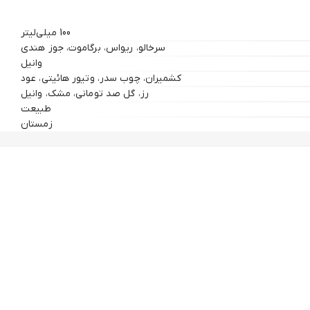
100 میلی‌لیتر
سرخالو، ریواس، برگاموت، جوز هندی
وانیل
کشمیران، چوب سدر، وتیور هائیتی، عود
رز، گل صد تومانی، مشک، وانیل
طبیعت
 محیطی بدرخشید.
زمستان