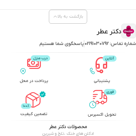
ماندگاری بالا و پخش بوی متوسط
مناسب برای استفاده روزانه و رسمی
طراحی مدرن و مینیمال شیشه
بازگشت به بالا
دکتر عطر
ادکلن اسنتریک 02
شماره تماس:
02191030792
پاسخگوی شما هستیم
عطر مولکولی مردانه
ادکلن خاص مردانه
عطر Ambroxan
خرید ادکلن اصل
Escentric Molecules
پشتیبانی
پرداخت در محل
تضمین کیفیت
تحویل اکسپرس
محصولات
دکتر عطر
ادکلن های خنک ،تلخ و شیرین