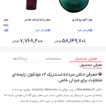
عطر آکوا بولگاری
عطر زنانه آرماف هانتر
عطر زنا
CHIC
ارسال فردا
ارسال فردا
ارسا
7,768,200
58,149,701
تومان
تومان
معرفی محصول
مشخصات
دیدگاه ها
معرفی محصول
💎 معرفی ادکلن مردانه اسنتریک 02 مولکول؛ رایحه‌ای
متفاوت برای مردان خاص
ادکلن
Escentric 02
از برند نوآورانه
Escentric Molecules
، عطری مردانه با
رایحه‌ای مدرن، مینیمال و بسیار خاص است. این عطر برای آقایانی طراحی شده که
به دنبال رایحه‌ای منحصر‌به‌فرد، شفاف و در عین حال پیچیده هستند.