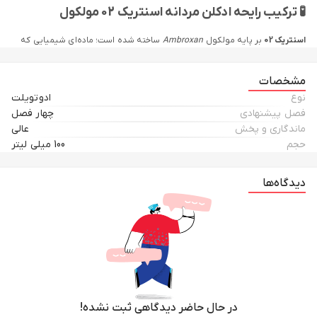
🧪 ترکیب رایحه ادکلن مردانه اسنتریک 02 مولکول
اسنتریک 02
بر پایه مولکول
Ambroxan
ساخته شده است؛ ماده‌ای شیمیایی که
رایحه‌ای شبیه به عنبر طبیعی دارد و با پوست بدن ترکیب شده و رایحه‌ای شخصی
و منحصر‌به‌فرد ایجاد می‌کند.
مشخصات
نوع
ادوتویلت
نت غالب:
Ambroxan
فصل پیشنهادی
چهار فصل
رایحه‌های مکمل:
زنبق، مشک، چوب سدر، ایزو ای سوپر
ماندگاری و پخش
عالی
این ترکیب باعث می‌شود که رایحه عطر با شیمی بدن شما هماهنگ شده و
حجم
100 میلی لیتر
تجربه‌ای کاملاً شخصی خلق کند.
دیدگاه‌ها
👔 مناسب برای چه کسانی است؟
اگر به دنبال عطری هستید که متفاوت از رایحه‌های رایج باشد،
اسنتریک 02
انتخابی جسورانه و خاص برای شماست. این عطر برای مردانی طراحی شده که به
دنبال تمایز، مینیمالیسم و جذابیت بی‌صدا هستند.
🚀 ویژگی‌های برجسته Escentric 02
رایحه‌ای مولکولی و منحصر‌به‌فرد
در حال حاضر دیدگاهی ثبت نشده!