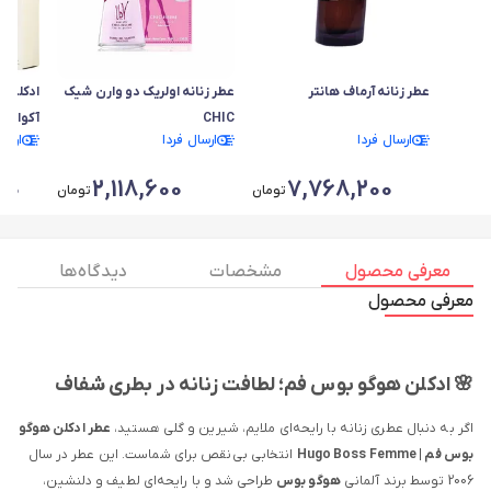
عطر زنانه آرماف هانتر
عطر زنانه اولریک دو وارن شیک
ادکلن‌ 
CHIC
آکوا دی
ارسال فردا
ارسال فردا
ارسا
20
2,118,600
7,768,200
تومان
تومان
معرفی محصول
مشخصات
دیدگاه ها
معرفی محصول
🌸
ادکلن هوگو بوس فم؛
لطافت زنانه در بطری شفاف
اگر به دنبال عطری زنانه با رایحه‌ای ملایم، شیرین و گلی هستید،
عطر ادکلن هوگو
بوس فم | Hugo Boss Femme
انتخابی بی‌نقص برای شماست. این عطر در سال
2006 توسط برند آلمانی
هوگو بوس
طراحی شد و با رایحه‌ای لطیف و دلنشین،