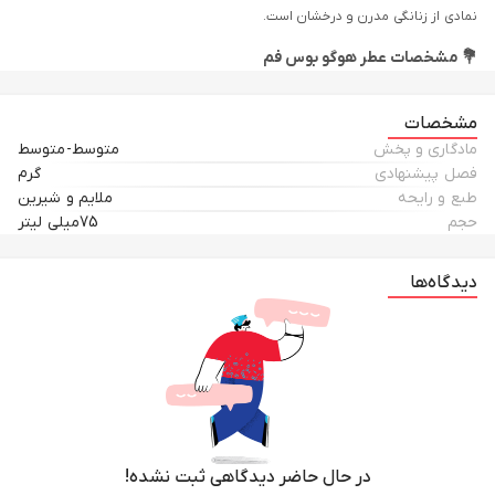
نمادی از زنانگی مدرن و درخشان است.
💐 مشخصات عطر هوگو بوس فم
طبع:
ملایم و شیرین
مشخصات
گروه بویایی:
گلی-میوه‌ای
مادگاری و پخش
متوسط-متوسط
نت‌های اولیه:
نارنگی، انگور فرنگی سیاه، فریزیا
فصل پیشنهادی
گرم
نت‌های میانی:
رز بلغاری، یاس، سوسن
طبع و رایحه
ملایم و شیرین
نت‌های پایه:
کهربا، زردآلو، درخت لیمو
حجم
75میلی لیتر
مناسب برای:
استفاده روزانه در فصول گرم
نوع عطر:
ادو پرفیوم با ماندگاری و پخش بوی متوسط
دیدگاه‌ها
بطری شفاف و صورتی‌رنگ این عطر با طراحی مورب و ظریف، زیبایی بصری خاصی
دارد که با رایحه لطیف آن هماهنگ است. رایحه ابتدایی با حس شاداب مرکبات
آغاز می‌شود و به‌تدریج به ترکیبی گلی و گرم تبدیل می‌شود که تا پایان همراه
شما خواهد بود.
🔗
عطر ادکلن هوگو بوس فم
در حال حاضر دیدگاهی ثبت نشده!
Hugo Boss Femme