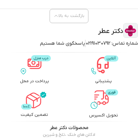
خرید عطر زنانه هوگو بوس
عطر گلی و شیرین زنانه
بازگشت به بالا
ادو پرفیوم زنانه هوگو بوس
قیمت عطر هوگو بوس فم
دکتر عطر
عطر زنانه برای تابستان
شماره تماس:
02191030792
ادکلن اصل هوگو بوس
پاسخگوی شما هستیم
پشتیبانی
پرداخت در محل
تضمین کیفیت
تحویل اکسپرس
محصولات
دکتر عطر
ادکلن های خنک ،تلخ و شیرین