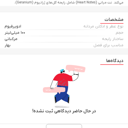
می‌کند. نت میانی (Heart Notes) شامل رایحه‌ گل‌های ژرانیوم (Geranium)،
یاسمن (Jasmine) و بنفشه (Violet)؛ می شود، ترکیبی که رایحه را مهربان‌تر،
ظریف‌تر و کمی شیرین می‌سازد.
مشخصات
نوع عطر و ادکلن مردانه
ادوپرفیوم
حجم
۱۰۰ میلی‌لیتر
نت پایه (Base Notes) شامل گرمی، عمق و حس مردانه به طور کامل می‌شود.
ساختار رایحه
مرکباتی
نت پایه شامل وانیل (Vanilla)، کارداموم (Cardamom)، سندلوود
مناسب برای فصل
بهار
(Sandalwood)، عنبر (Amber)، پچولی (Patchouli)، گایاک وود (Guaiac Wood) و
فلفل صورتی (Pink Pepper) است. این نت‌ها عطر را پیچیده‌تر کرده و ماندگاری و
دیدگاه‌ها
حضور خوبی فراهم می‌کنند.
بهترین زمان استفاده از این ادکلن پاییز و زمستان یا شب‌های خنک می باشد؛
هرچند در نیم‌فصل‌ها نیز می‌تواند انتخاب جذابی باشد. مناسب مهمانی‌های
رسمی،ملاقات ها یا شب‌های خاص می باشد.
در حال حاضر دیدگاهی ثبت نشده!