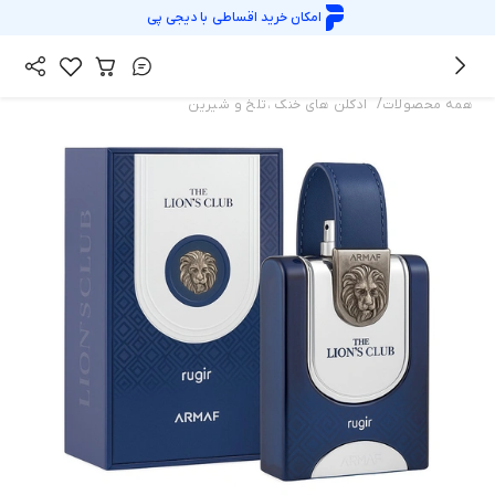
امکان خرید اقساطی با
دیجی پی
/
همه محصولات
ادکلن های خنک ،تلخ و شیرین