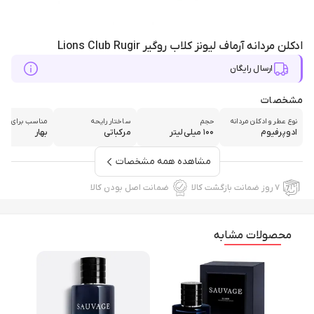
ادکلن مردانه آرماف لیونز کلاب روگیر Lions Club Rugir
ارسال رایگان
مشخصات
نوع عطر و ادکلن مردانه
حجم
ساختار رایحه
مناسب برای فص
ادوپرفیوم
۱۰۰ میلی‌لیتر
مرکباتی
بهار
مشاهده همه مشخصات
۷ روز ضمانت بازگشت کالا
ضمانت اصل بودن کالا
محصولات مشابه