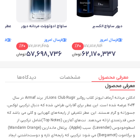
دیور ساواج الکسیر
ساواج ادوتویلت مردانه دیور
عطر زنا
ارسال امروز
ارسال امروز
ارسا
%
20
72,123,425
%
20
77,712,914
0
57,698,736
62,170,337
تومان
تومان
معرفی محصول
مشخصات
دیدگاه ها
معرفی محصول
ادکلن مردانه آرماف لیونز کلاب روگیر Lions Club Rugir از برند Armaf در سال
2024 عرضه شده است. این عطر برای آقایانی طراحی شده که دنبال ترکیبی لوکس،
جسورانه و گرم هستند. این عطر تلفیقی از رایحه‌های کهربایی و گلی می باشد که
حس قدرتمندی ارائه می‌دهند. نت‌های آغازین (Top Notes)شامل ترکیبی از
اسطوخودوس (Lavender)، سیب (Apple)، پرتقال ماندارین (Mandarin Orange)
و برگاموت (Bergamot) می شود؛ ترکیبی که رایحه‌ای تازه و دوست‌داشتنی ایجاد