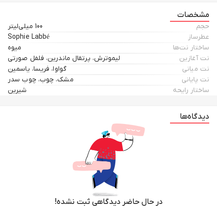
مشخصات
حجم
100 میلی‌لیتر
عطرساز
Sophie Labbé
ساختار نت‌ها
میوه
نت آغازین
لیموترش، پرتقال ماندرین، فلفل صورتی
نت میانی
گواوا، فریسا، یاسمین
نت پایانی
مشک، چوب، چوب سدر
ساختار رایحه
شیرین
دیدگاه‌ها
در حال حاضر دیدگاهی ثبت نشده!