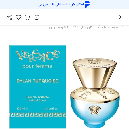
امکان خرید اقساطی با
دیجی پی
/
همه محصولات
ادکلن های خنک ،تلخ و شیرین