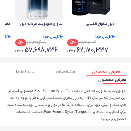
دیور ساواج الکسیر
ساواج ادوتویلت مردانه دیور
عطر زنا
ارسال فردا
ارسال فردا
ارسا
%
20
72,123,425
%
20
77,712,914
0
57,698,736
62,170,337
تومان
تومان
معرفی محصول
مشخصات
دیدگاه ها
معرفی محصول
ادوتویلت زنانه ورساچه مدل Pour Femme Dylan Turquoise محصولی است از
این عطرساز که در سال 2020 به بازار معرفی شده است. این عطر با توجه به نت
های خنک و ترش خود برای استفاده خانم ها در بهار و تابستان توصیه شده است.
برای آشنایی با نت های Pour Femme Dylan Turquoise، قسمت مشخصات
محصول را ببینید.