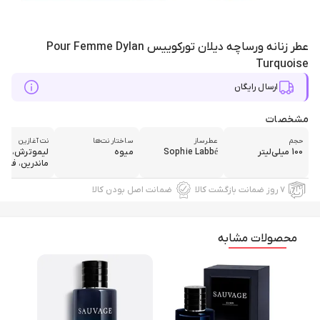
عطر زنانه ورساچه دیلان تورکوییس Pour Femme Dylan
Turquoise
ارسال رایگان
مشخصات
حجم
عطرساز
ساختار نت‌ها
نت آغازین
100 میلی‌لیتر
Sophie Labbé
میوه
لیموترش، پرت
ماندرین، فلفل 
۷ روز ضمانت بازگشت کالا
ضمانت اصل بودن کالا
محصولات مشابه