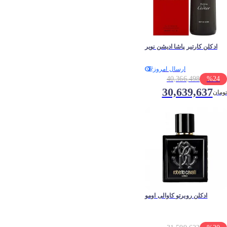
ادکلن کارتیر پاشا ادیشن نویر
ارسال امروز
40,366,498
%
24
30,639,637
تومان
ادکلن روبرتو کاوالی اومو