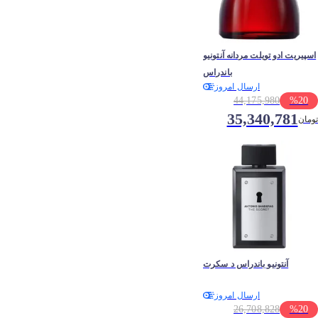
اسپیریت ادو تویلت مردانه آنتونیو
باندراس
ارسال امروز
44,175,980
%
20
35,340,781
تومان
آنتونیو باندراس د سکرت
ارسال امروز
26,708,828
%
20