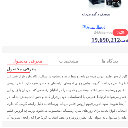
دیویدف د گیم مردانه
ارسال امروز
24,612,762
%
20
19,690,212
تومان
دیدگاه ها
مشخصات
معرفی محصول
معرفی محصول
ادکلن اروس فلیم ادو پرفیوم مردانه توسط برند ورساچه در سال 2018 وارد بازار شد. این
طر خاص مردانه با گروه بویایی چوبی ادویه‌ای، رایحه‌ای منحصربه‌فرد دارد. عطر اروس
فلیم ورساچه، حس اعتمادبه‌نفس و قدرت را در آقایان زنده می‌کند. مردان با زدن این
عطر می‌توانند ارتباط عمیقی با احساسات خود برقرار کنند و حس لذت‌بخش نشاط در
آن‌ها تقویت شود. ادو پرفیوم اروس فلیم مردانه ورساچه به دلیل رایحه گرمی که دارد،
انتخابی فوق‌العاده برای روزهای سرد زمستانی محسوب می‌شود. ورساچه اروس فلیم
دانه را می‌توان به عنوان یک عطر روزمره و امضا انتخاب کرد؛ چرا که رایحه اسپرت آن
برای استفاده در طول روز، به‌ویژه در محیط اداری و جلسات مهم کاری بسیار مناسب