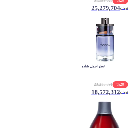
31,599,623
%
20
25,279,704
تومان
عطر اجمل شادو
23,215,391
%
20
18,572,312
تومان