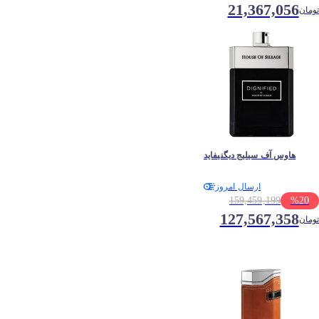
21,367,056
تومان
هاوس آف سیلیج دیگنیفاید
ارسال امروز
159,459,199
%
20
127,567,358
تومان