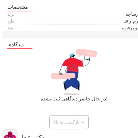
است.
مشخصات
فرمولاسیون مسحورکننده عطر مردانه اروس فلیم، به‌گونه‌ای است که در ابتدا رایحه‌ای
ساچه
برند
لیمو ترش، رزماری، نارنگی، فلفل و کینوتو را برای شما به ارمغان می‌آورد. پس از
م و تند
طبع
گذشت دقایقی، روایحی از رز و شمعدانی را استشمام خواهید کرد. آکورد هایی از دانه
و پرفیوم
نوع
ونکا، وانیل، نعناع هندی، خزه درخت بلوط، خس خس و چوب صندل سفید در نهایت شما
را غافل‌گیر کرده و وجودتان را لبریز از حس پرشوری و طراوت می‌کند.
دیدگاه‌ها
در حال حاضر دیدگاهی ثبت نشده!
بازگشت به بالا
دکتر عطر