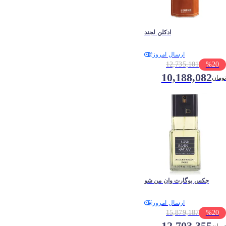
ادكلن لجند
ارسال امروز
12,735,101
%
20
10,188,082
تومان
جکس بوگارت وان من شو
ارسال امروز
15,879,187
%
20
12,703,355