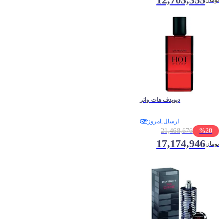
تومان
دیویدف هات واتر
ارسال امروز
21,468,676
%
20
17,174,946
تومان