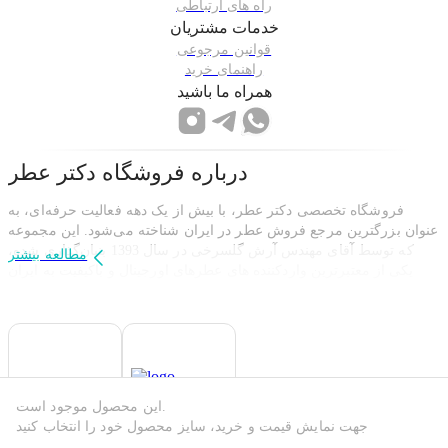
راه های ارتباطی
خدمات مشتریان
قوانین مرجوعی
راهنمای خرید
همراه ما باشید
درباره فروشگاه
دکتر عطر
فروشگاه تخصصی دکتر عطر، با بیش از یک دهه فعالیت حرفه‌ای، به
عنوان بزرگترین مرجع فروش عطر در ایران شناخته می‌شود. این مجموعه
که توسط آقای مهندس آرش گلسرخی در سال 1393 بنیان‌گذاری شده،
مطالعه بیشتر
یکی از معتبرترین واردکننده های عطرهای اورجینال و باکیفیت به ایران
است.
دکتر عطر با هدف ارائه بهترین محصولات و خدمات،
سلامت و رضایت
را در اولویت قرار داده است.
مشتریان
این محصول موجود است.
برای جلب اعتماد و اطمینان کامل مشتریان، دکتر عطر به استفاده از
جهت نمایش قیمت و خرید، سایز محصول خود را انتخاب کنید
محصولات اصیل و تضمین شده متعهد است. همچنین، بهره‌مندی از هدایا،