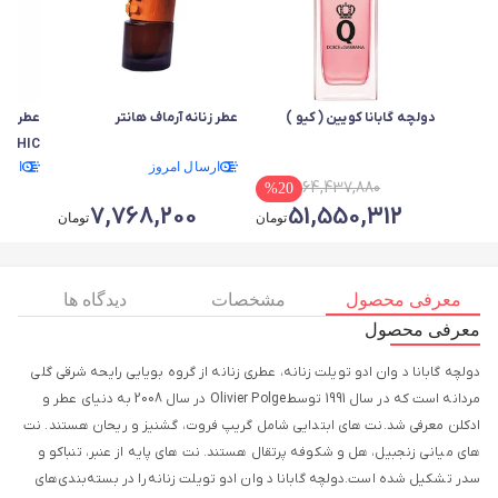
دولچه گابانا کویین ( کیو )
عطر زنانه آرماف هانتر
عطر زنا
CHIC
ارسال امروز
ارسا
64,437,880
%
20
7,768,200
51,550,312
تومان
تومان
معرفی محصول
مشخصات
دیدگاه ها
معرفی محصول
دولچه گابانا د وان ادو تویلت زنانه، عطری زنانه از گروه بویایی رایحه شرقی گلی
مردانه است که در سال 1991 توسط Olivier Polge در سال 2008 به دنیای عطر و
ادکلن معرفی شد.نت های ابتدایی شامل گریپ فروت، گشنیز و ریحان هستند. نت
های میانی زنجبیل، هل و شکوفه پرتقال هستند. نت های پایه از عنبر، تنباکو و
سدر تشکیل شده است.دولچه گابانا د وان ادو تویلت زنانه را در بسته‌بندی‌های