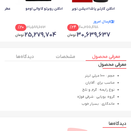
ادکلن کارتیر پاشا ادیشن نویر
ادکلن روبرتو کاوالی اومو
عطر اج
ارسال امروز
%
20
31,599,623
%
24
40,366,498
2
25,279,704
30,639,637
تومان
تومان
معرفی محصول
مشخصات
دیدگاه ها
معرفی محصول
حجم : 100 میلی لیتر
مناسب برای : آقایان
نوع رایحه : گرم و تلخ
گروه بویایی : شرقی فوژه
ماندگاری : بسیار خوب
دیدگاه‌ها