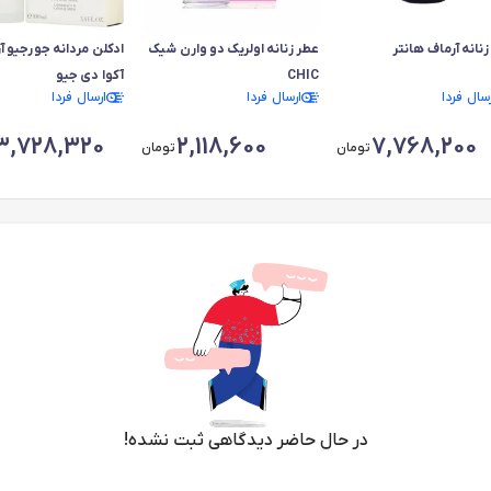
زنانه آرماف هانتر
عطر زنانه اولریک دو وارن شیک
ادکلن‌ مردانه جورجیو آ
CHIC
آکوا دی جیو
رسال فردا
ارسال فردا
ارسال فردا
3,728,320
2,118,600
7,768,200
تومان
تومان
در حال حاضر دیدگاهی ثبت نشده!