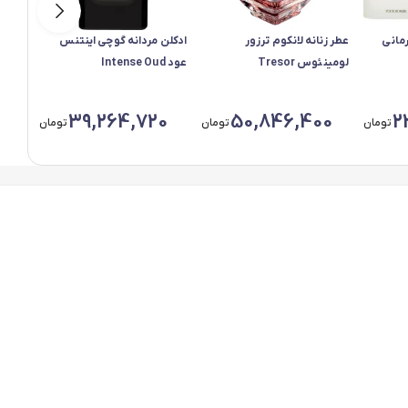
رمانی
عطر زنانه لانکوم ترزور
ادکلن مردانه گوچی اینتنس
عطر زن
لومینئوس Tresor
عود Intense Oud
رسیستیبل ible
Lumineuse
0
39,264,720
50,846,400
2
تومان
تومان
تومان