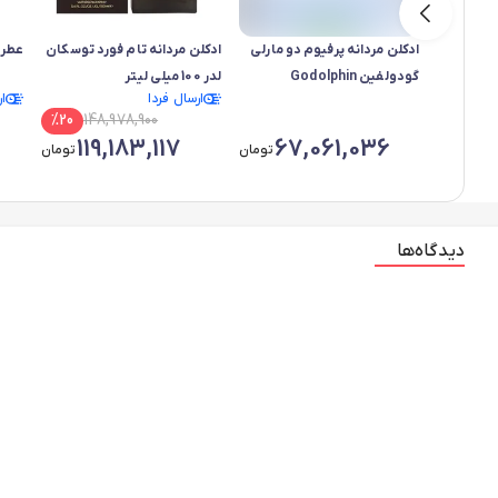
ادکلن مردانه پرفیوم دو مارلی
ادکلن مردانه تام فورد توسکان
عطر 
گودولفین Godolphin
لدر 100 میلی لیتر
ارسال فردا
ا
%
20
148,978,900
119,183,117
67,061,036
تومان
تومان
دیدگاه‌ها