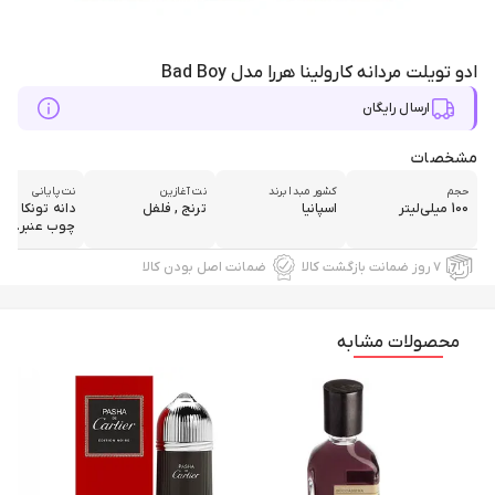
ادو تویلت مردانه کارولینا هررا مدل Bad Boy
ارسال رایگان
مشخصات
حجم
کشور مبدا برند
نت آغازین
نت پایانی
100 میلی‌لیتر
اسپانیا
ترنج , فلفل
دانه تونکا , کاک
چوب عنبر...
۷ روز ضمانت بازگشت کالا
ضمانت اصل بودن کالا
محصولات مشابه