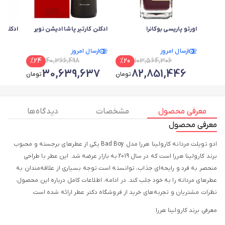
اورتو پاریسی بوکانرا
ادکلن کارتیر پاشا ادیشن نویر
ادکلن ر
ارسال امروز
ارسال امروز
%
24
40,366,498
%
20
103,564,306
04
30,639,637
82,851,446
تومان
تومان
معرفی محصول
مشخصات
دیدگاه ها
معرفی محصول
ادو تویلت مردانه کارولینا هررا مدل Bad Boy
یکی از عطرهای برجسته و محبوب
برند کارولینا هررا است که در سال 2019 به بازار عرضه شد. این عطر با طراحی
منحصر به فرد و رایحه‌ای جذاب، توانسته است توجه بسیاری از علاقه‌مندان به
عطرهای مردانه را به خود جلب کند. در ادامه، اطلاعات کامل درباره این محصول،
نظرات مشتریان و تجربه‌های خرید از فروشگاه دکتر عطر ارائه شده است.
معرفی برند کارولینا هررا