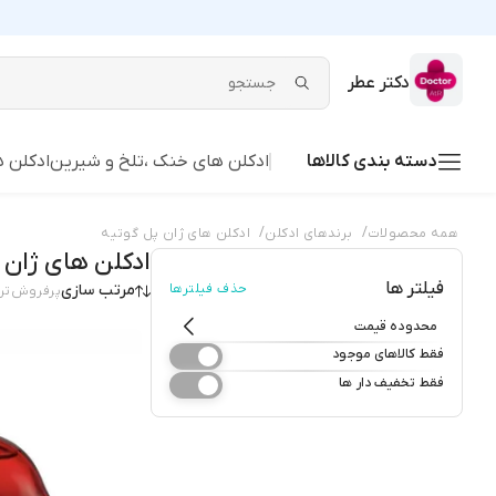
دکتر عطر
دسته بندی کالاها
ادکلن های خنک ،تلخ و شیرین
ادکلن ه
/
/
همه محصولات
برندهای ادکلن
ادکلن های ژان پل گوتیه
ادکلن های ژان 
فیلتر ها
حذف فیلترها
مرتب سازی
پرفروش‌تر
محدوده قیمت
فقط کالاهای موجود
فقط تخفیف دار ها