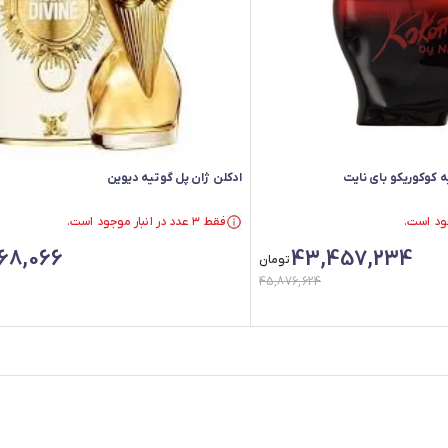
ه کوکوریکو بای نایت
ادکلن ژان پل گوتیه دیوین
فقط ۳ عدد در انبار موجود است.
در سبد خرید بیش از ۳۰ نفر.
68,066
43,457,234
فقط ۳ عدد در انبار موجود است.
تومان
45,876,624