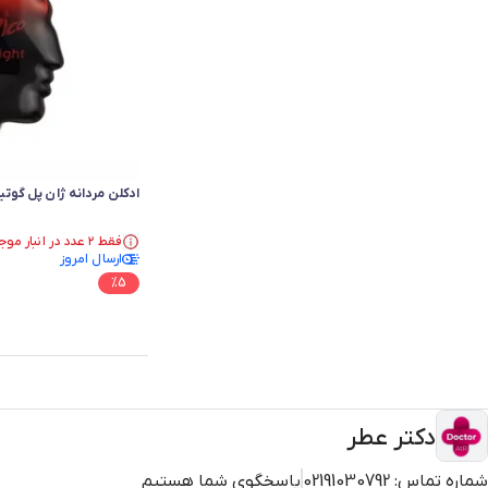
ادکلن مردانه ژان پل گوتی
فقط ۲ عدد در انبار موجود است.
ارسال امروز
در سبد خرید بیش از ۳۰ نفر.
فقط ۲ عدد در انبار موجود است.
%
5
دکتر عطر
شماره تماس:
02191030792
پاسخگوی شما هستیم