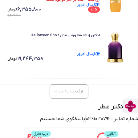
ارسال امروز
در سبد خرید بیش از ۴۰ نفر.
6,355,800
25
%
فقط ۳ عدد در انبار موجود است.
تومان
8,474,400
ادکلن زنانه هالووین مدل Halloween Shot
ارسال امروز
19,244,358
تومان
بازگشت به بالا
دکتر عطر
شماره تماس:
02191030792
پاسخگوی شما هستیم